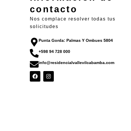
contacto
Nos complace resolver todas tus
solicitudes
Punta Gorda: Palmas Y Ombues 5804
+598 94 728 000
info@residencialvallevilcabamba.com
F
I
a
n
c
s
e
t
b
a
o
g
o
r
k
a
m