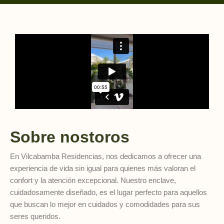
Sobre nostoros
En Vilcabamba Residencias, nos dedicamos a ofrecer una
experiencia de vida sin igual para quienes más valoran el
confort y la atención excepcional. Nuestro enclave,
cuidadosamente diseñado, es el lugar perfecto para aquellos
que buscan lo mejor en cuidados y comodidades para sus
seres queridos.