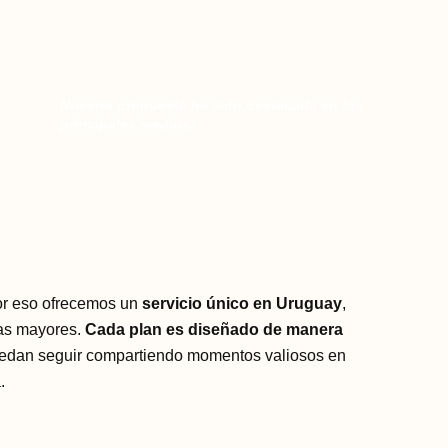
Nuestra propuesta ha sido destacada en los
principales medios:
Por eso ofrecemos un
servicio único en Uruguay
,
nas mayores.
Cada plan es diseñado de manera
 puedan seguir compartiendo momentos valiosos en
.