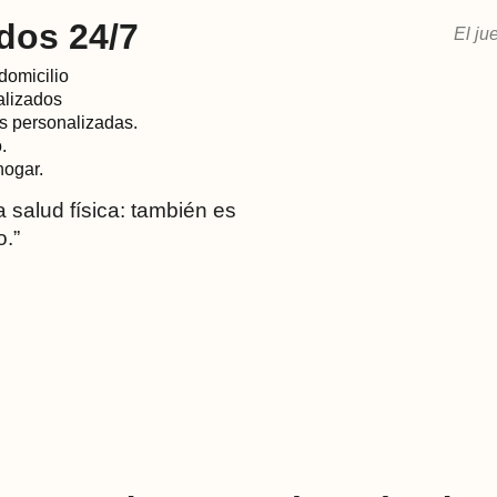
dos 24/7
El ju
 domicilio
alizados
es personalizadas.
.
hogar.
a salud física: también es
o.”